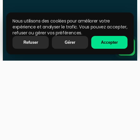
Real Estate Projects &
Community Expert
Nous utilisons des cookies pour améliorer votre
expérience et analyser le trafic. Vous pouvez accepter,
refuser ou gérer vos préférences.
Refuser
Gérer
Accepter
Sandra
Dino
Interior Designer
Lead Performance Manager
Shruthi
Leila
Fullstack Developer
Traffic manager