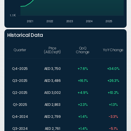
Historical Data
Price
QoQ
Quarter
YoY Change
(AED/sqft)
Change
Q4-2025
AED 3,750
+7.6%
+34.0%
Q3-2025
AED 3,486
+16.1%
+26.3%
Q2-2025
AED 3,002
+4.9%
+10.2%
Q1-2025
AED 2,863
+2.3%
+1.3%
Q4-2024
AED 2,799
+1.4%
-3.3%
Q3-2024
AED 2,761
+1.4%
-5.1%