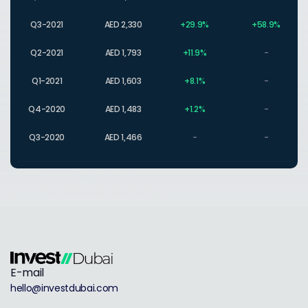
Q3-2021
AED 2,330
+29.9%
+58.9%
Q2-2021
AED 1,793
+11.9%
-
Q1-2021
AED 1,603
+8.1%
-
Q4-2020
AED 1,483
+1.2%
-
Q3-2020
AED 1,466
-
-
E-mail
hello@investdubai.com