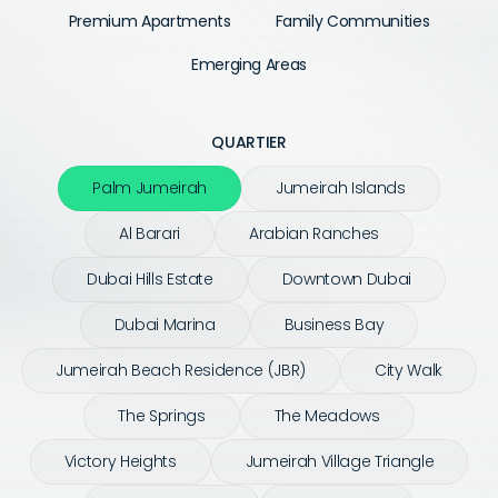
Premium Apartments
Family Communities
Emerging Areas
QUARTIER
Palm Jumeirah
Jumeirah Islands
Al Barari
Arabian Ranches
Dubai Hills Estate
Downtown Dubai
Dubai Marina
Business Bay
Jumeirah Beach Residence (JBR)
City Walk
The Springs
The Meadows
Victory Heights
Jumeirah Village Triangle