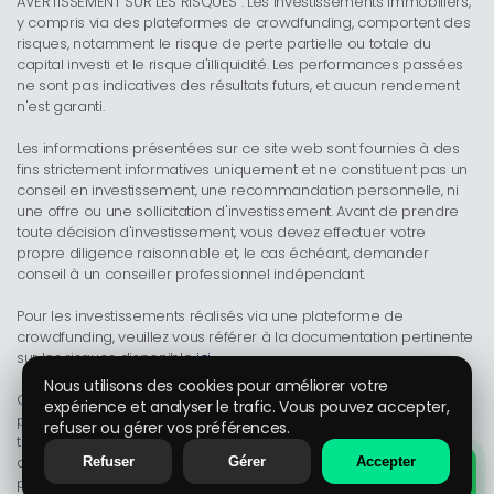
AVERTISSEMENT SUR LES RISQUES : Les investissements immobiliers,
y compris via des plateformes de crowdfunding, comportent des
risques, notamment le risque de perte partielle ou totale du
capital investi et le risque d'illiquidité. Les performances passées
ne sont pas indicatives des résultats futurs, et aucun rendement
n'est garanti.
Les informations présentées sur ce site web sont fournies à des
fins strictement informatives uniquement et ne constituent pas un
conseil en investissement, une recommandation personnelle, ni
une offre ou une sollicitation d'investissement. Avant de prendre
toute décision d'investissement, vous devez effectuer votre
propre diligence raisonnable et, le cas échéant, demander
conseil à un conseiller professionnel indépendant.
Pour les investissements réalisés via une plateforme de
crowdfunding, veuillez vous référer à la documentation pertinente
sur les risques disponible
ici
.
Nous utilisons des cookies pour améliorer votre
Ce site web est uniquement à des fins d'information. Tous les
expérience et analyser le trafic. Vous pouvez accepter,
projets présentés (y compris les projets passés) sont montrés à
refuser ou gérer vos préférences.
titre illustratif uniquement. Pour créer un compte et accéder aux
opportunités d'investissement disponibles, vous devez visiter la
Refuser
Gérer
Accepter
plateforme opérée par notre partenaire SmartCrowd.