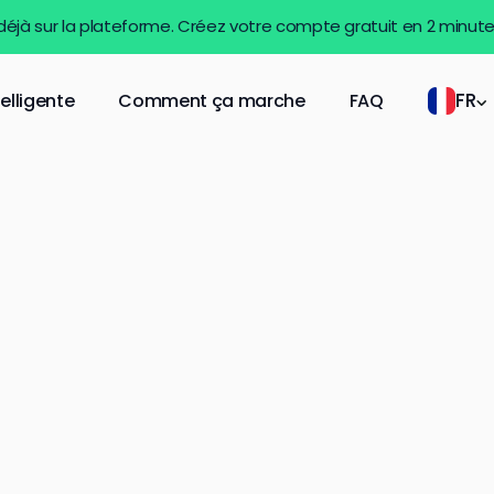
 déjà sur la plateforme. Créez votre compte gratuit en 2 minut
FR
telligente
Comment ça marche
FAQ