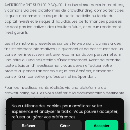
AVERTISSEMENT SUR LES RISQUES : Les investissements immobiliers,
y compris via des plateformes de crowdfunding, comportent des
risques, notamment le risque de perte partielle ou totale du
capital investi et le risque d'illiquidité. Les performances passées
ne sont pas indicatives des résultats futurs, et aucun rendement
n'est garanti.
Les informations présentées sur ce site web sont fournies à des
fins strictement informatives uniquement et ne constituent pas un
conseil en investissement, une recommandation personnelle, ni
une offre ou une sollicitation d'investissement. Avant de prendre
toute décision d'investissement, vous devez effectuer votre
propre diligence raisonnable et, le cas échéant, demander
conseil à un conseiller professionnel indépendant.
Pour les investissements réalisés via une plateforme de
crowdfunding, veuillez vous référer à la documentation pertinente
sur les risques disponible
ici
.
Nous utilisons des cookies pour améliorer votre
Ce site web est uniquement à des fins d'information. Tous les
expérience et analyser le trafic. Vous pouvez accepter,
projets présentés (y compris les projets passés) sont montrés à
refuser ou gérer vos préférences.
titre illustratif uniquement. Pour créer un compte et accéder aux
opportunités d'investissement disponibles, vous devez visiter la
Refuser
Gérer
Accepter