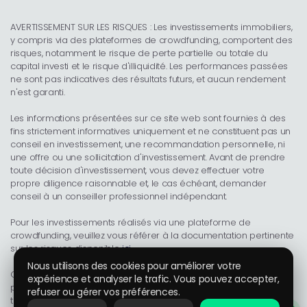
AVERTISSEMENT SUR LES RISQUES : Les investissements immobiliers,
y compris via des plateformes de crowdfunding, comportent des
risques, notamment le risque de perte partielle ou totale du
capital investi et le risque d'illiquidité. Les performances passées
ne sont pas indicatives des résultats futurs, et aucun rendement
n'est garanti.
Les informations présentées sur ce site web sont fournies à des
fins strictement informatives uniquement et ne constituent pas un
conseil en investissement, une recommandation personnelle, ni
une offre ou une sollicitation d'investissement. Avant de prendre
toute décision d'investissement, vous devez effectuer votre
propre diligence raisonnable et, le cas échéant, demander
conseil à un conseiller professionnel indépendant.
Pour les investissements réalisés via une plateforme de
crowdfunding, veuillez vous référer à la documentation pertinente
sur les risques disponible
ici
.
Nous utilisons des cookies pour améliorer votre
Ce site web est uniquement à des fins d'information. Tous les
expérience et analyser le trafic. Vous pouvez accepter,
projets présentés (y compris les projets passés) sont montrés à
refuser ou gérer vos préférences.
titre illustratif uniquement. Pour créer un compte et accéder aux