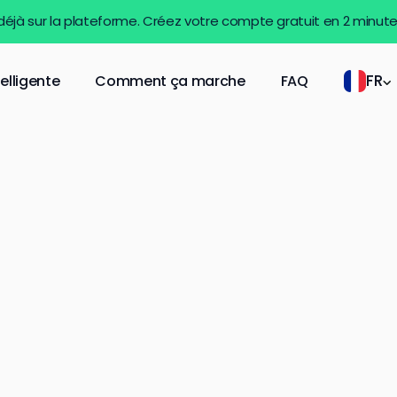
 déjà sur la plateforme. Créez votre compte gratuit en 2 minut
FR
telligente
Comment ça marche
FAQ