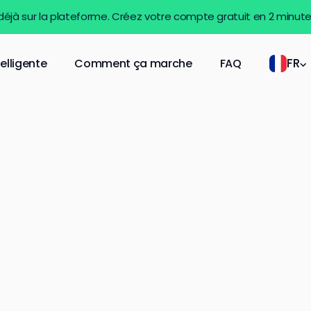
 déjà sur la plateforme. Créez votre compte gratuit en 2 minut
FR
telligente
Comment ça marche
FAQ