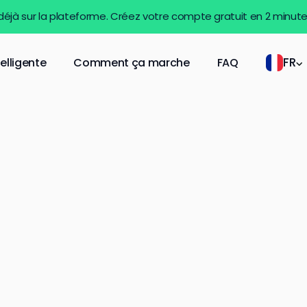
 déjà sur la plateforme. Créez votre compte gratuit en 2 minut
FR
telligente
Comment ça marche
FAQ