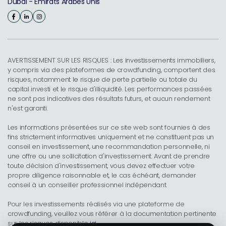
Dubaï - Émirats Arabes Unis
AVERTISSEMENT SUR LES RISQUES : Les investissements immobiliers,
y compris via des plateformes de crowdfunding, comportent des
risques, notamment le risque de perte partielle ou totale du
capital investi et le risque d'illiquidité. Les performances passées
ne sont pas indicatives des résultats futurs, et aucun rendement
n'est garanti.
Les informations présentées sur ce site web sont fournies à des
fins strictement informatives uniquement et ne constituent pas un
conseil en investissement, une recommandation personnelle, ni
une offre ou une sollicitation d'investissement. Avant de prendre
toute décision d'investissement, vous devez effectuer votre
propre diligence raisonnable et, le cas échéant, demander
conseil à un conseiller professionnel indépendant.
Pour les investissements réalisés via une plateforme de
crowdfunding, veuillez vous référer à la documentation pertinente
sur les risques disponible
ici
.