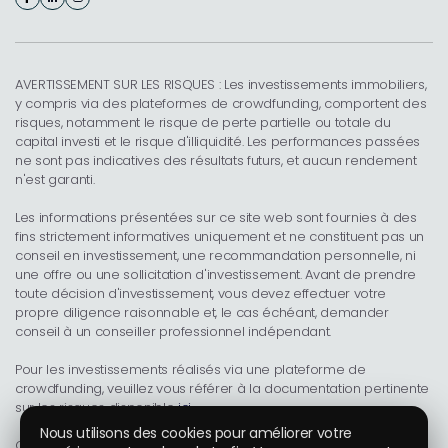
AVERTISSEMENT SUR LES RISQUES : Les investissements immobiliers,
y compris via des plateformes de crowdfunding, comportent des
risques, notamment le risque de perte partielle ou totale du
capital investi et le risque d'illiquidité. Les performances passées
ne sont pas indicatives des résultats futurs, et aucun rendement
n'est garanti.
Les informations présentées sur ce site web sont fournies à des
fins strictement informatives uniquement et ne constituent pas un
conseil en investissement, une recommandation personnelle, ni
une offre ou une sollicitation d'investissement. Avant de prendre
toute décision d'investissement, vous devez effectuer votre
propre diligence raisonnable et, le cas échéant, demander
conseil à un conseiller professionnel indépendant.
Pour les investissements réalisés via une plateforme de
crowdfunding, veuillez vous référer à la documentation pertinente
sur les risques disponible
ici
.
Nous utilisons des cookies pour améliorer votre
Ce site web est uniquement à des fins d'information. Tous les