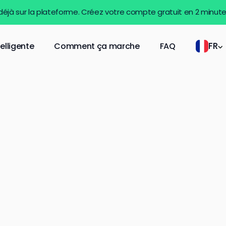
 déjà sur la plateforme. Créez votre compte gratuit en 2 minut
FR
telligente
Comment ça marche
FAQ