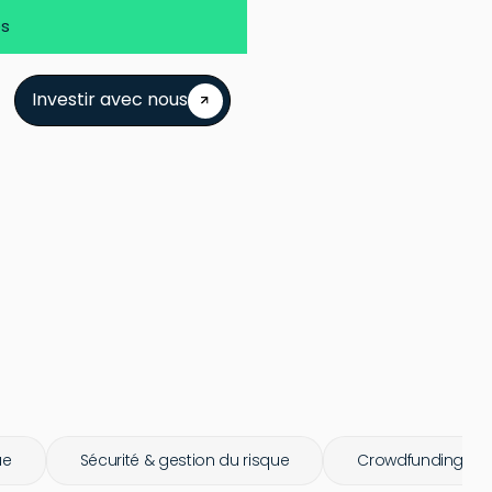
es
Investir avec nous
ue
Sécurité & gestion du risque
Crowdfunding & pr