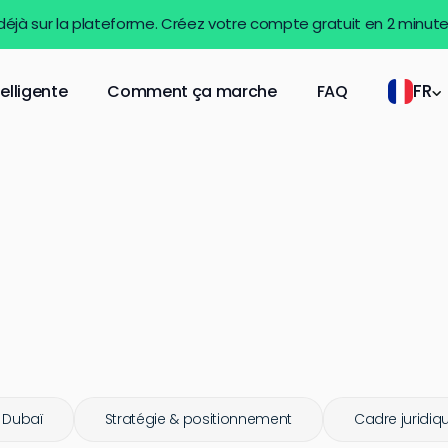
 déjà sur la plateforme. Créez votre compte gratuit en 2 minut
FR
telligente
Comment ça marche
FAQ
 Dubaï
Stratégie & positionnement
Cadre juridiq